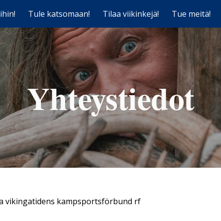
ihin!
Tule katsomaan!
Tilaa viikinkejä!
Tue meitä!
ip to main content
Skip to navigat
Yhteystiedot
nska vikingatidens kampsportsförbund rf