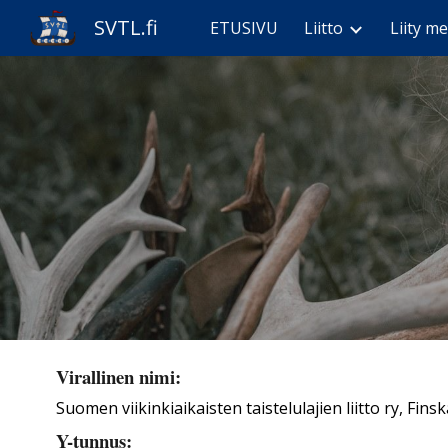
SVTL.fi
ETUSIVU
Liitto
Liity me
Sk
Virallinen nimi:
Suomen viikinkiaikaisten taistelulajien liitto ry, Fi
Y-tunnus: