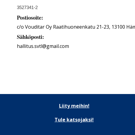
3527341-2
Postiosoite:
c/o Vouditar Oy Raatihuoneenkatu 21-23, 13100 Hä
Sähköposti:
hallitus.svtl@gmail.com
Liity meihin!
Tule katsojaksi!