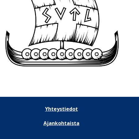
Yhteystiedot
Ajankohtaista