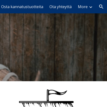
Osta kannatustuotteita
Ota yhteyttä
More
ion